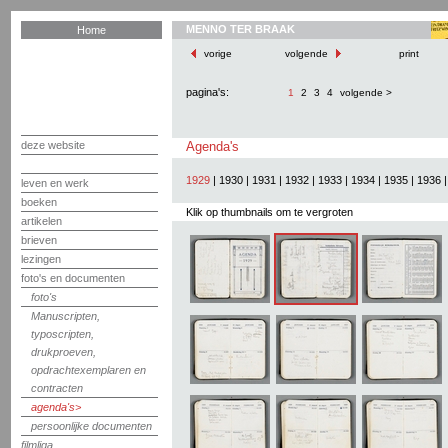
MENNO TER BRAAK
Home
vorige
volgende
print
pagina's:
1
2
3
4
volgende >
deze website
Agenda's
1929
|
1930
|
1931
|
1932
|
1933
|
1934
|
1935
|
1936
leven en werk
boeken
Klik op thumbnails om te vergroten
artikelen
brieven
lezingen
foto's en documenten
foto's
Manuscripten,
typoscripten,
drukproeven,
opdrachtexemplaren en
contracten
agenda's
persoonlijke documenten
filmliga