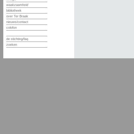
waakzaamheid
bibliotheek
over Ter Braak
nieuws/contact
colofon
de stichting/faq
zoeken