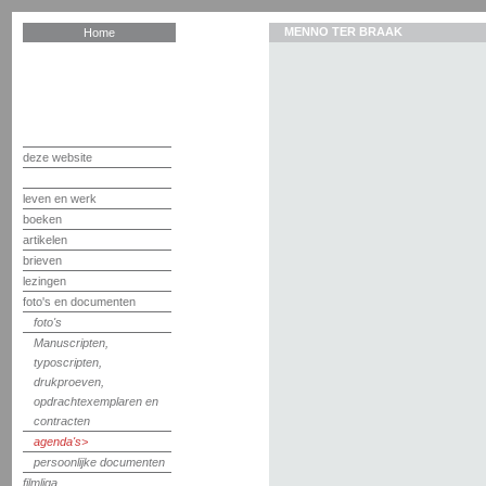
MENNO TER BRAAK
Home
deze website
leven en werk
boeken
artikelen
brieven
lezingen
foto's en documenten
foto's
Manuscripten,
typoscripten,
drukproeven,
opdrachtexemplaren en
contracten
agenda's
persoonlijke documenten
filmliga