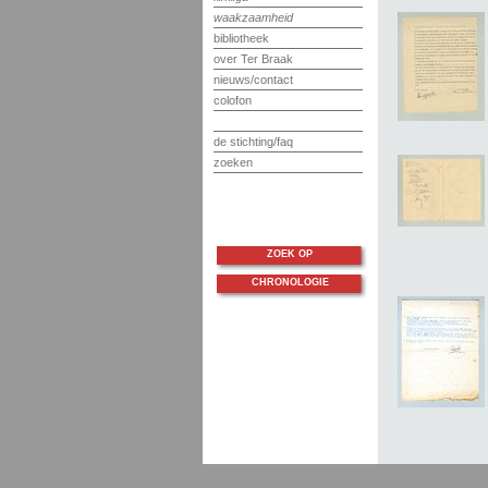
waakzaamheid
bibliotheek
over Ter Braak
nieuws/contact
colofon
de stichting/faq
zoeken
ZOEK OP
CHRONOLOGIE