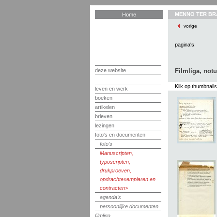
MENNO TER BR
Home
vorige
pagina's:
deze website
Filmliga, notu
Klik op thumbnail
leven en werk
boeken
artikelen
brieven
lezingen
foto's en documenten
foto's
Manuscripten,
typoscripten,
drukproeven,
opdrachtexemplaren en
contracten
agenda's
persoonlijke documenten
filmliga