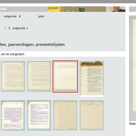
AAK
volgende
print
1
2
volgende >
len, jaarverslagen, presentielijsten
s om te vergroten
Stat