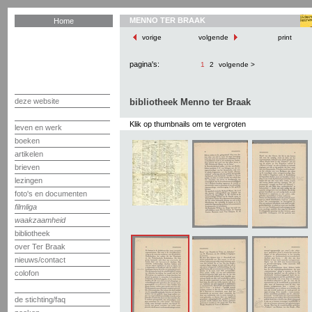
MENNO TER BRAAK
Home
vorige
volgende
print
pagina's:
1
2
volgende >
deze website
bibliotheek Menno ter Braak
Klik op thumbnails om te vergroten
leven en werk
boeken
artikelen
brieven
lezingen
foto's en documenten
filmliga
waakzaamheid
bibliotheek
over Ter Braak
nieuws/contact
colofon
de stichting/faq