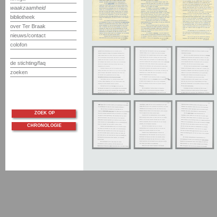
waakzaamheid
bibliotheek
over Ter Braak
nieuws/contact
colofon
de stichting/faq
zoeken
ZOEK OP
CHRONOLOGIE