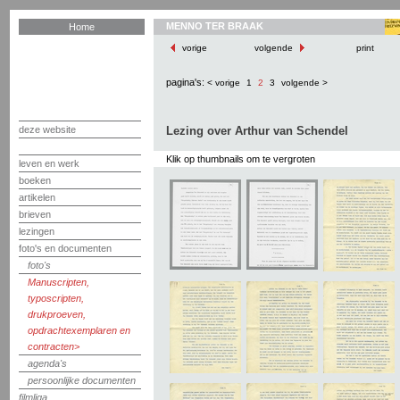
MENNO TER BRAAK
Home
vorige
volgende
print
pagina's:
< vorige
1
2
3
volgende >
deze website
Lezing over Arthur van Schendel
Klik op thumbnails om te vergroten
leven en werk
boeken
artikelen
brieven
lezingen
foto's en documenten
foto's
Manuscripten,
typoscripten,
drukproeven,
opdrachtexemplaren en
contracten
agenda's
persoonlijke documenten
filmliga