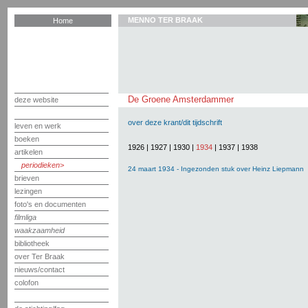
MENNO TER BRAAK
Home
De Groene Amsterdammer
deze website
over deze krant/dit tijdschrift
leven en werk
boeken
1926
|
1927
|
1930
|
1934
|
1937
|
1938
artikelen
periodieken
24 maart 1934 - Ingezonden stuk over Heinz Liepmann
brieven
lezingen
foto's en documenten
filmliga
waakzaamheid
bibliotheek
over Ter Braak
nieuws/contact
colofon