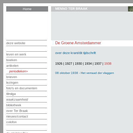
MENNO TER BRAAK
Home
De Groene Amsterdammer
deze website
over deze krant/dit tijdschrift
leven en werk
boeken
1926
|
1927
|
1930
|
1934
|
1937
|
1938
artikelen
periodieken
08 oktober 1938 - Het verraad der vlaggen
brieven
lezingen
foto's en documenten
filmliga
waakzaamheid
bibliotheek
over Ter Braak
nieuws/contact
colofon