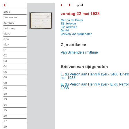
print
1938
zondag 22 mei 1938
December
Menno ter Braak
January
Zijn brieven
Zijn artikelen
February
De tijd
March
Brieven van tijdgenoten
April
Zijn artikelen
May
01
Van Schendels rhythme
02
03
Brieven van tijdgenoten
04
05
E. du Perron aan Henri Mayer - 3466. Briefk
06
mei 1938
08
E. du Perron aan Henri Mayer - E. du Perro
1938
09
10
13
14
15
16
17
19