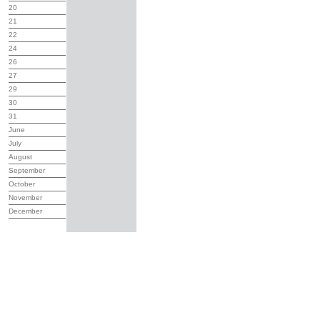
20
21
22
24
26
27
29
30
31
June
July
August
September
October
November
December