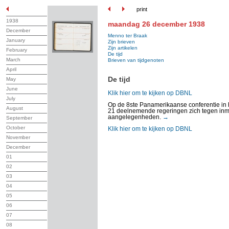
print
1938
maandag 26 december 1938
December
Menno ter Braak
January
Zijn brieven
Zijn artikelen
February
De tijd
March
Brieven van tijdgenoten
April
De tijd
May
June
Klik hier om te kijken op DBNL
July
Op de 8ste Panamerikaanse conferentie in 
August
21 deelnemende regeringen zich tegen inm
aangelegenheden.
→
September
October
Klik hier om te kijken op DBNL
November
December
01
02
03
04
05
06
07
08