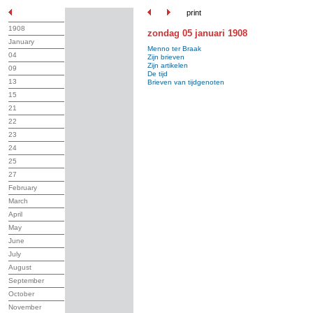
print
1908
zondag 05 januari 1908
January
Menno ter Braak
04
Zijn brieven
Zijn artikelen
09
De tijd
13
Brieven van tijdgenoten
15
21
22
23
24
25
27
February
March
April
May
June
July
August
September
October
November