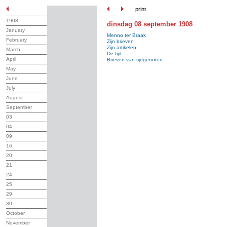
print
1908
dinsdag 08 september 1908
January
Menno ter Braak
February
Zijn brieven
Zijn artikelen
March
De tijd
April
Brieven van tijdgenoten
May
June
July
August
September
03
04
09
16
20
21
24
25
29
30
October
November