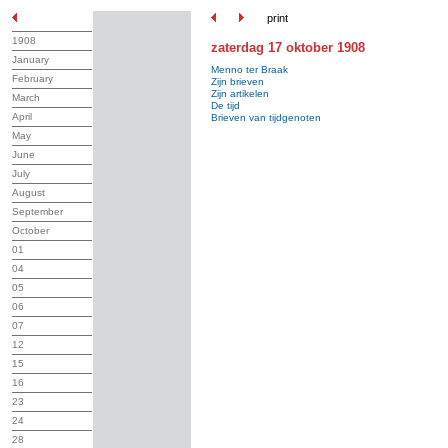
print
1908
zaterdag 17 oktober 1908
January
Menno ter Braak
February
Zijn brieven
Zijn artikelen
March
De tijd
April
Brieven van tijdgenoten
May
June
July
August
September
October
01
04
05
06
07
12
15
16
23
24
28