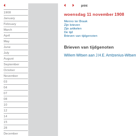
print
1908
woensdag 11 november 1908
January
Menno ter Braak
February
Zijn brieven
Zijn artikelen
March
De tijd
April
Brieven van tijdgenoten
May
Brieven van tijdgenoten
June
July
Willem Witsen aan J.H.E. Arntzenius-Witsen
August
September
October
November
03
04
07
08
10
12
14
15
28
December