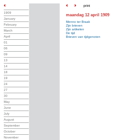
print
1909
maandag 12 april 1909
January
Menno ter Braak
February
Zijn brieven
Zijn artikelen
March
De tijd
April
Brieven van tijdgenoten
01
06
09
13
14
18
19
24
27
30
May
June
July
August
September
October
November