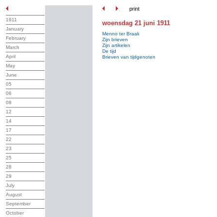
print
1911
woensdag 21 juni 1911
January
Menno ter Braak
February
Zijn brieven
Zijn artikelen
March
De tijd
April
Brieven van tijdgenoten
May
June
05
06
08
12
14
17
22
23
25
28
29
July
August
September
October