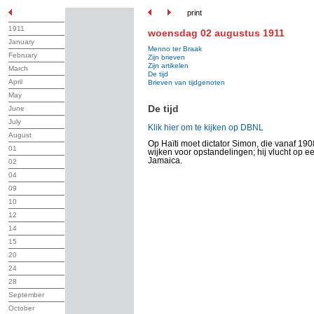
print
1911
woensdag 02 augustus 1911
January
Menno ter Braak
February
Zijn brieven
Zijn artikelen
March
De tijd
April
Brieven van tijdgenoten
May
De tijd
June
July
Klik hier om te kijken op DBNL
August
Op Haïti moet dictator Simon, die vanaf 19
01
wijken voor opstandelingen; hij vlucht op 
Jamaica.
02
04
09
10
12
14
15
20
24
28
September
October