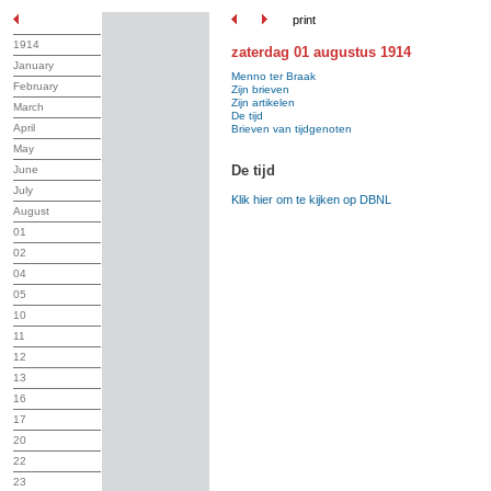
print
1914
zaterdag 01 augustus 1914
January
Menno ter Braak
February
Zijn brieven
Zijn artikelen
March
De tijd
April
Brieven van tijdgenoten
May
De tijd
June
July
Klik hier om te kijken op DBNL
August
01
02
04
05
10
11
12
13
16
17
20
22
23