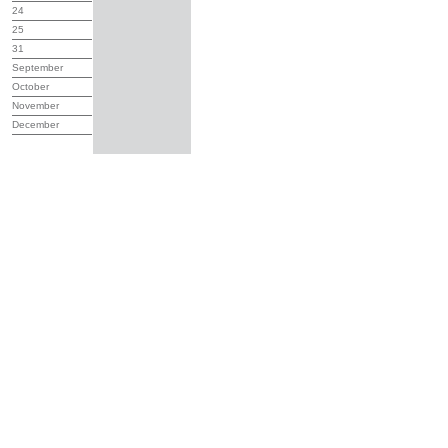
24
25
31
September
October
November
December