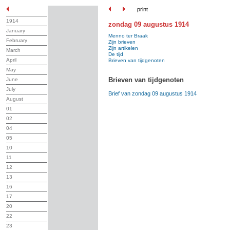
print
1914
zondag 09 augustus 1914
January
Menno ter Braak
February
Zijn brieven
Zijn artikelen
March
De tijd
April
Brieven van tijdgenoten
May
Brieven van tijdgenoten
June
July
Brief van zondag 09 augustus 1914
August
01
02
04
05
10
11
12
13
16
17
20
22
23