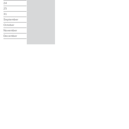
24
25
31
September
October
November
December