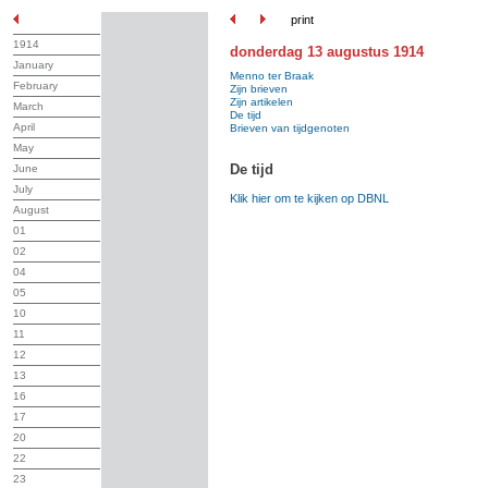
print
1914
donderdag 13 augustus 1914
January
Menno ter Braak
February
Zijn brieven
Zijn artikelen
March
De tijd
April
Brieven van tijdgenoten
May
De tijd
June
July
Klik hier om te kijken op DBNL
August
01
02
04
05
10
11
12
13
16
17
20
22
23