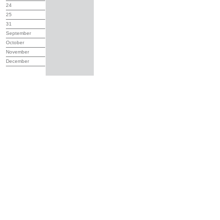
24
25
31
September
October
November
December