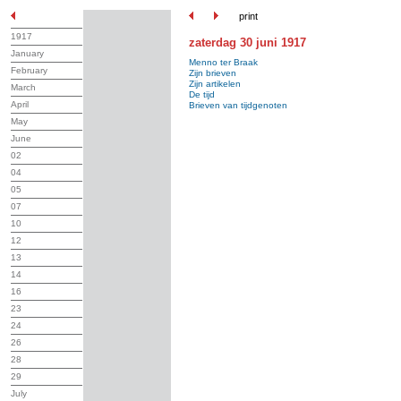
print
1917
zaterdag 30 juni 1917
January
Menno ter Braak
February
Zijn brieven
Zijn artikelen
March
De tijd
April
Brieven van tijdgenoten
May
June
02
04
05
07
10
12
13
14
16
23
24
26
28
29
July