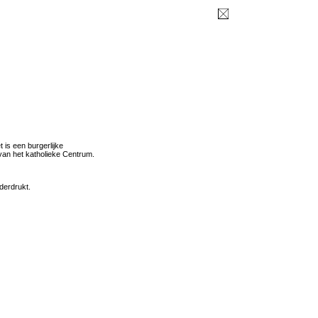
t is een burgerlijke
 van het katholieke Centrum.
derdrukt.