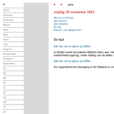
print
1923
vrijdag 30 november 1923
January
Menno ter Braak
February
Zijn brieven
Zijn artikelen
March
De tijd
April
Brieven van tijdgenoten
May
De tijd
June
July
Klik hier om te kijken op DBNL
August
In Berlijn treedt het kabinet-Wilhelm Marx aan. He
September
minderheidsregering, onder leiding van de leider
October
Klik hier om te kijken op DBNL
November
De separatistische beweging in het Rijnland is on
02
03
09
10
11
15
18
19
23
24