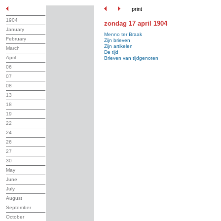
print
1904
zondag 17 april 1904
January
Menno ter Braak
February
Zijn brieven
Zijn artikelen
March
De tijd
April
Brieven van tijdgenoten
06
07
08
13
18
19
22
24
26
27
30
May
June
July
August
September
October