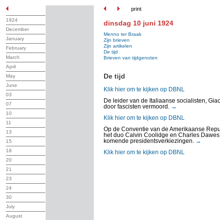
print
1924
dinsdag 10 juni 1924
December
Menno ter Braak
January
Zijn brieven
Zijn artikelen
February
De tijd
March
Brieven van tijdgenoten
April
De tijd
May
June
Klik hier om te kijken op DBNL
03
De leider van de Italiaanse socialisten, Gi
07
door fascisten vermoord.
→
10
Klik hier om te kijken op DBNL
11
Op de Conventie van de Amerikaanse Republ
13
het duo Calvin Coolidge en Charles Dawes
komende presidentsverkiezingen.
→
15
18
Klik hier om te kijken op DBNL
20
21
23
24
30
July
August