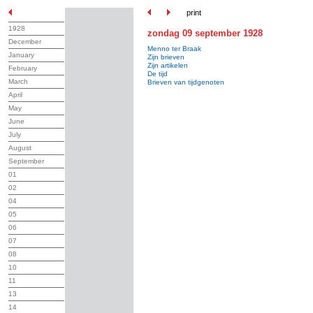
print
1928
zondag 09 september 1928
December
Menno ter Braak
January
Zijn brieven
Zijn artikelen
February
De tijd
March
Brieven van tijdgenoten
April
May
June
July
August
September
01
02
04
05
06
07
08
10
11
13
14