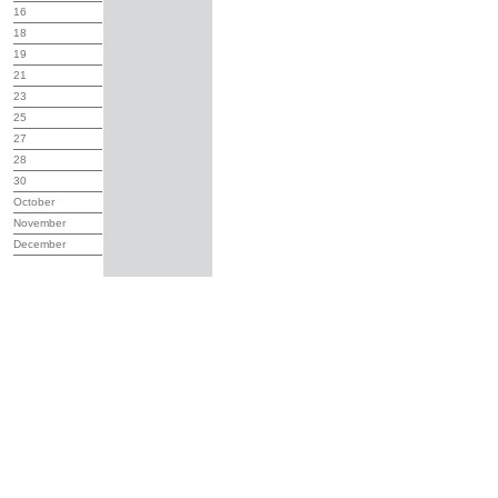
16
18
19
21
23
25
27
28
30
October
November
December