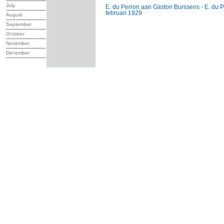
July
E. du Perron aan Gaston Burssens - E. du P
februari 1929
August
September
October
November
December