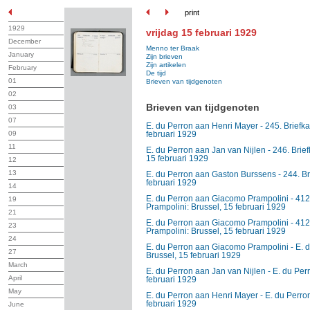
print
1929
vrijdag 15 februari 1929
December
Menno ter Braak
January
Zijn brieven
Zijn artikelen
February
De tijd
01
Brieven van tijdgenoten
02
Brieven van tijdgenoten
03
07
E. du Perron aan Henri Mayer - 245. Briefka
09
februari 1929
11
E. du Perron aan Jan van Nijlen - 246. Brief
15 februari 1929
12
13
E. du Perron aan Gaston Burssens - 244. Br
februari 1929
14
E. du Perron aan Giacomo Prampolini - 4127
19
Prampolini: Brussel, 15 februari 1929
21
E. du Perron aan Giacomo Prampolini - 4127
23
Prampolini: Brussel, 15 februari 1929
24
E. du Perron aan Giacomo Prampolini - E. 
27
Brussel, 15 februari 1929
March
E. du Perron aan Jan van Nijlen - E. du Perr
April
februari 1929
May
E. du Perron aan Henri Mayer - E. du Perro
februari 1929
June