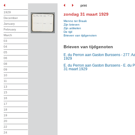
print
1929
zondag 31 maart 1929
December
Menno ter Braak
January
Zijn brieven
Zijn artikelen
February
De tijd
March
Brieven van tijdgenoten
03
Brieven van tijdgenoten
04
05
E. du Perron aan Gaston Burssens - 277. Aa
06
1929
08
E. du Perron aan Gaston Burssens - E. du P
31 maart 1929
09
10
11
13
15
16
17
18
19
20
22
24