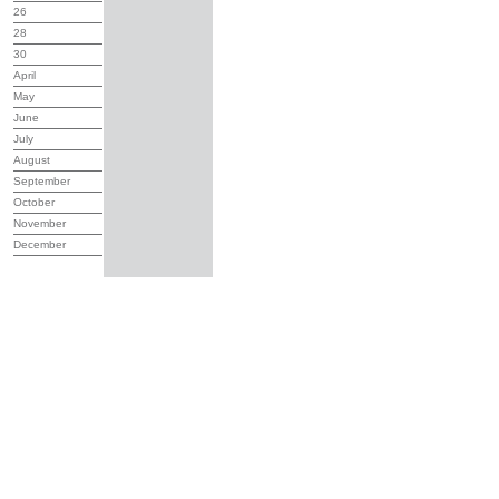
26
28
30
April
May
June
July
August
September
October
November
December