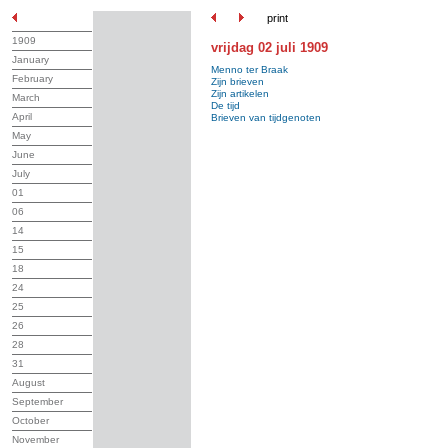
print
1909
vrijdag 02 juli 1909
January
Menno ter Braak
February
Zijn brieven
Zijn artikelen
March
De tijd
April
Brieven van tijdgenoten
May
June
July
01
06
14
15
18
24
25
26
28
31
August
September
October
November