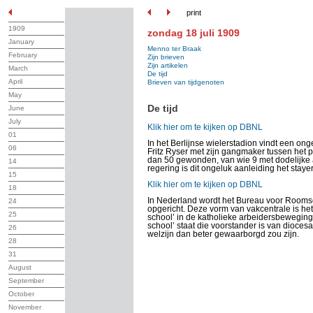
print
1909
zondag 18 juli 1909
January
Menno ter Braak
February
Zijn brieven
Zijn artikelen
March
De tijd
April
Brieven van tijdgenoten
May
De tijd
June
July
Klik hier om te kijken op DBNL
01
In het Berlijnse wielerstadion vindt een ong
06
Fritz Ryser met zijn gangmaker tussen het p
dan 50 gewonden, van wie 9 met dodelijke a
14
regering is dit ongeluk aanleiding het staye
15
Klik hier om te kijken op DBNL
18
In Nederland wordt het Bureau voor Rooms
24
opgericht. Deze vorm van vakcentrale is he
25
school’ in de katholieke arbeidersbeweging
school’ staat die voorstander is van dioce
26
welzijn dan beter gewaarborgd zou zijn.
28
31
August
September
October
November