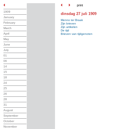
print
1909
dinsdag 27 juli 1909
January
Menno ter Braak
February
Zijn brieven
Zijn artikelen
March
De tijd
April
Brieven van tijdgenoten
May
June
July
01
06
14
15
18
24
25
26
28
31
August
September
October
November