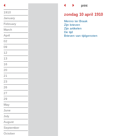
print
1910
zondag 10 april 1910
January
Menno ter Braak
February
Zijn brieven
Zijn artikelen
March
De tijd
April
Brieven van tijdgenoten
02
09
12
13
16
20
21
23
26
27
29
May
June
July
August
September
October