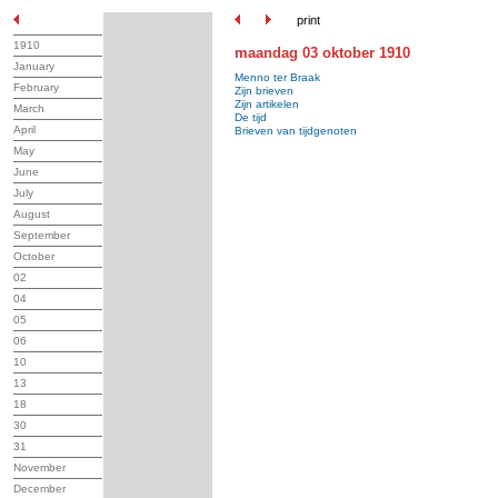
print
1910
maandag 03 oktober 1910
January
Menno ter Braak
February
Zijn brieven
Zijn artikelen
March
De tijd
April
Brieven van tijdgenoten
May
June
July
August
September
October
02
04
05
06
10
13
18
30
31
November
December