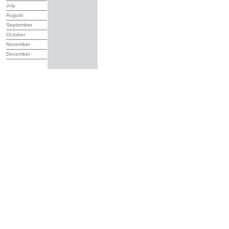
July
August
September
October
November
December