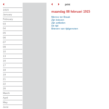
print
1915
maandag 08 februari 1915
January
Menno ter Braak
February
Zijn brieven
Zijn artikelen
03
De tijd
04
Brieven van tijdgenoten
05
06
07
09
10
13
16
17
18
19
21
22
26
March
April
May
June