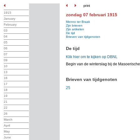
print
1915
zondag 07 februari 1915
January
Menno ter Braak
February
Zijn brieven
Zijn artikelen
03
De tijd
04
Brieven van tijdgenoten
05
De tijd
06
07
Klik hier om te kijken op DBNL
09
Begin van de winterslag bij de Masoerisch
10
13
16
Brieven van tijdgenoten
17
25
18
19
21
22
26
March
April
May
June