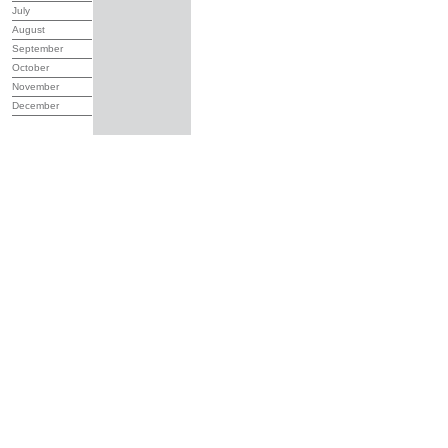
July
August
September
October
November
December