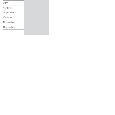
July
August
September
October
November
December