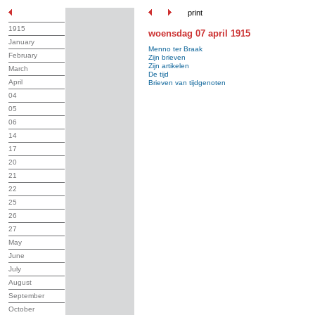
print
1915
woensdag 07 april 1915
January
Menno ter Braak
February
Zijn brieven
Zijn artikelen
March
De tijd
April
Brieven van tijdgenoten
04
05
06
14
17
20
21
22
25
26
27
May
June
July
August
September
October