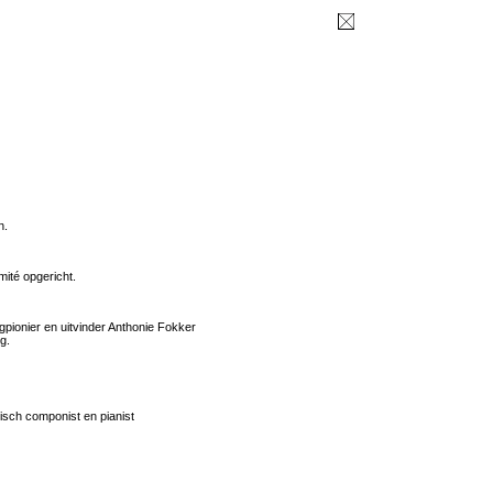
n.
mité opgericht.
egpionier en uitvinder Anthonie Fokker
g.
isch componist en pianist