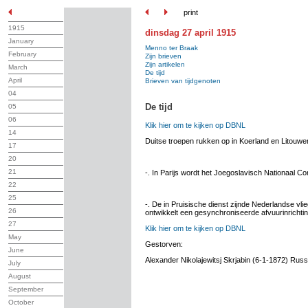
print
1915
dinsdag 27 april 1915
January
Menno ter Braak
February
Zijn brieven
Zijn artikelen
March
De tijd
April
Brieven van tijdgenoten
04
De tijd
05
06
Klik hier om te kijken op DBNL
14
Duitse troepen rukken op in Koerland en Litouwe
17
20
21
-. In Parijs wordt het Joegoslavisch Nationaal Co
22
25
-. De in Pruisische dienst zijnde Nederlandse vli
26
ontwikkelt een gesynchroniseerde afvuurinrichtin
27
Klik hier om te kijken op DBNL
May
Gestorven:
June
Alexander Nikolajewitsj Skrjabin (6-1-1872) Russ
July
August
September
October