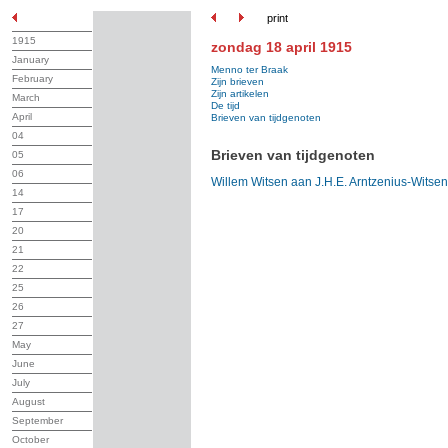
print
1915
zondag 18 april 1915
January
Menno ter Braak
February
Zijn brieven
Zijn artikelen
March
De tijd
April
Brieven van tijdgenoten
04
Brieven van tijdgenoten
05
06
Willem Witsen aan J.H.E. Arntzenius-Witsen
14
17
20
21
22
25
26
27
May
June
July
August
September
October