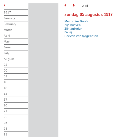
print
1917
zondag 05 augustus 1917
January
Menno ter Braak
February
Zijn brieven
Zijn artikelen
March
De tijd
April
Brieven van tijdgenoten
May
June
July
August
02
06
09
10
13
14
17
20
21
22
25
28
31