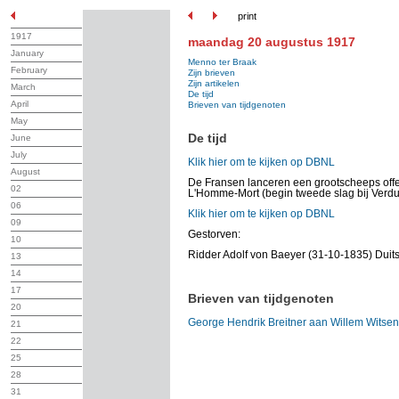
print
1917
maandag 20 augustus 1917
January
Menno ter Braak
February
Zijn brieven
Zijn artikelen
March
De tijd
April
Brieven van tijdgenoten
May
De tijd
June
July
Klik hier om te kijken op DBNL
August
De Fransen lanceren een grootscheeps offe
02
L'Homme-Mort (begin tweede slag bij Verdu
06
Klik hier om te kijken op DBNL
09
Gestorven:
10
Ridder Adolf von Baeyer (31-10-1835) Duit
13
14
17
Brieven van tijdgenoten
20
George Hendrik Breitner aan Willem Witsen
21
22
25
28
31