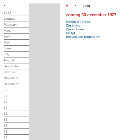
print
1923
zondag 30 december 1923
January
Menno ter Braak
February
Zijn brieven
Zijn artikelen
March
De tijd
April
Brieven van tijdgenoten
May
June
July
August
September
October
November
December
03
08
10
12
13
17
18
23
27