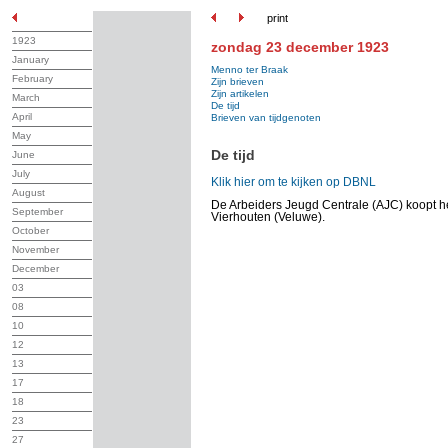
print
1923
zondag 23 december 1923
January
Menno ter Braak
February
Zijn brieven
Zijn artikelen
March
De tijd
April
Brieven van tijdgenoten
May
De tijd
June
July
Klik hier om te kijken op DBNL
August
De Arbeiders Jeugd Centrale (AJC) koopt h
September
Vierhouten (Veluwe).
October
November
December
03
08
10
12
13
17
18
23
27