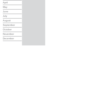
April
May
June
July
August
September
October
November
December