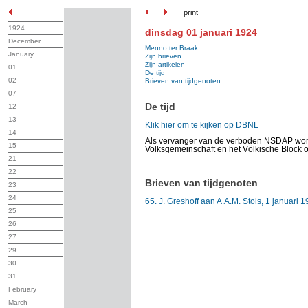
print
1924
dinsdag 01 januari 1924
December
Menno ter Braak
January
Zijn brieven
Zijn artikelen
01
De tijd
02
Brieven van tijdgenoten
07
De tijd
12
13
Klik hier om te kijken op DBNL
14
Als vervanger van de verboden NSDAP wo
15
Volksgemeinschaft en het Völkische Block o
21
22
Brieven van tijdgenoten
23
24
65. J. Greshoff aan A.A.M. Stols, 1 januari 1
25
26
27
29
30
31
February
March