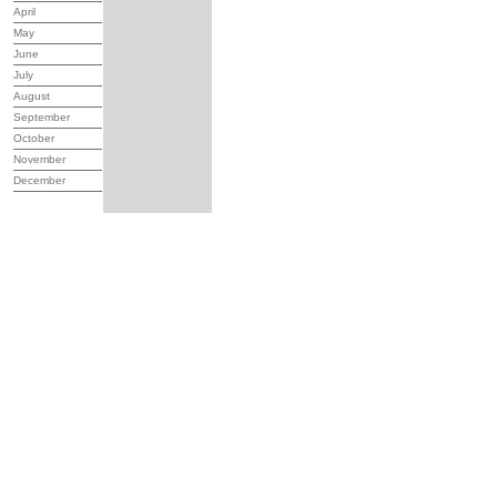
April
May
June
July
August
September
October
November
December