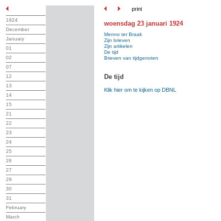
print
1924
woensdag 23 januari 1924
December
Menno ter Braak
January
Zijn brieven
Zijn artikelen
01
De tijd
02
Brieven van tijdgenoten
07
De tijd
12
13
Klik hier om te kijken op DBNL
14
15
21
22
23
24
25
26
27
29
30
31
February
March