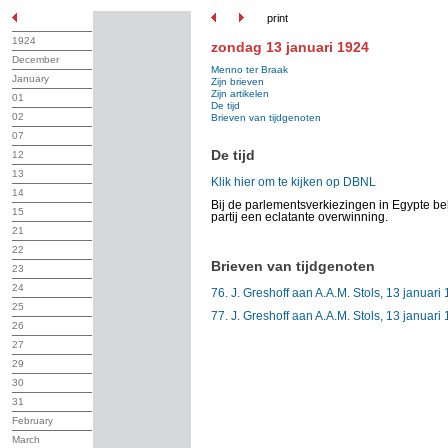
print
1924
zondag 13 januari 1924
December
Menno ter Braak
January
Zijn brieven
Zijn artikelen
01
De tijd
02
Brieven van tijdgenoten
07
De tijd
12
13
Klik hier om te kijken op DBNL
14
Bij de parlementsverkiezingen in Egypte be
15
partij een eclatante overwinning.
21
22
Brieven van tijdgenoten
23
24
76. J. Greshoff aan A.A.M. Stols, 13 januari
25
77. J. Greshoff aan A.A.M. Stols, 13 januari
26
27
29
30
31
February
March