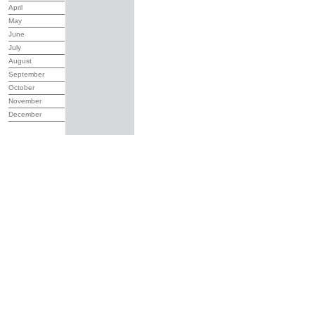
April
May
June
July
August
September
October
November
December