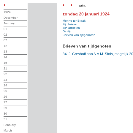
print
1924
zondag 20 januari 1924
December
Menno ter Braak
January
Zijn brieven
Zijn artikelen
01
De tijd
02
Brieven van tijdgenoten
07
Brieven van tijdgenoten
12
13
84. J. Greshoff aan A.A.M. Stols, mogelijk 2
14
15
21
22
23
24
25
26
27
29
30
31
February
March