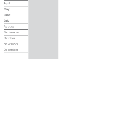
April
May
June
July
August
September
October
November
December