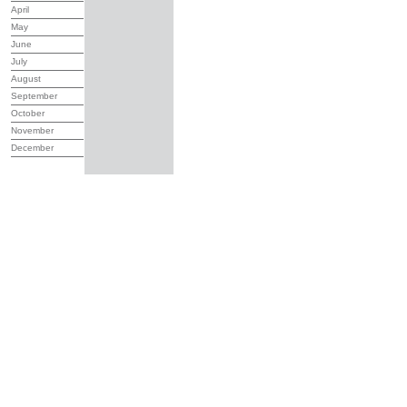
April
May
June
July
August
September
October
November
December