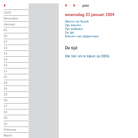
print
1924
woensdag 23 januari 1924
December
Menno ter Braak
January
Zijn brieven
Zijn artikelen
01
De tijd
02
Brieven van tijdgenoten
07
De tijd
12
13
Klik hier om te kijken op DBNL
14
15
21
22
23
24
25
26
27
29
30
31
February
March