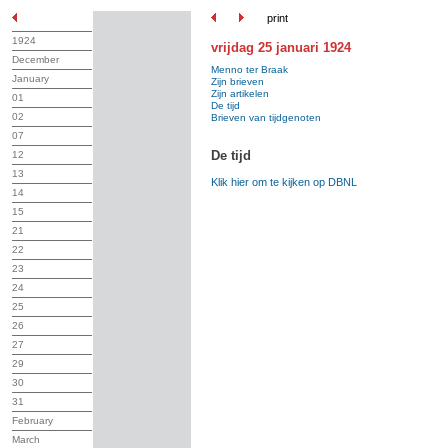
print
1924
vrijdag 25 januari 1924
December
Menno ter Braak
January
Zijn brieven
Zijn artikelen
01
De tijd
02
Brieven van tijdgenoten
07
De tijd
12
13
Klik hier om te kijken op DBNL
14
15
21
22
23
24
25
26
27
29
30
31
February
March