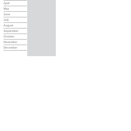
April
May
June
July
August
September
October
November
December