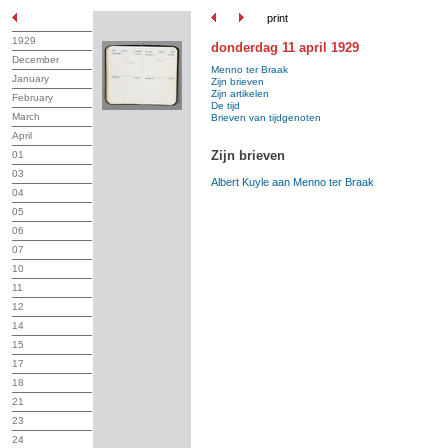
print
1929
donderdag 11 april 1929
December
Menno ter Braak
January
Zijn brieven
Zijn artikelen
February
De tijd
March
Brieven van tijdgenoten
April
Zijn brieven
01
03
Albert Kuyle aan Menno ter Braak
04
05
06
07
10
11
12
14
15
17
18
21
23
24