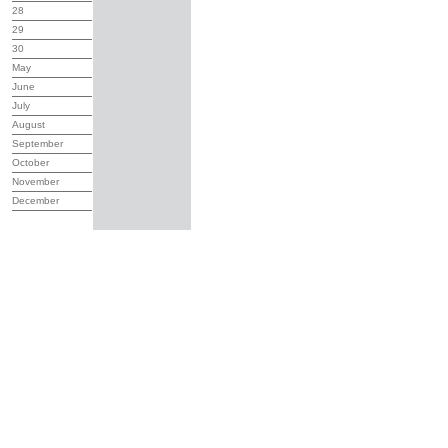
28
29
30
May
June
July
August
September
October
November
December