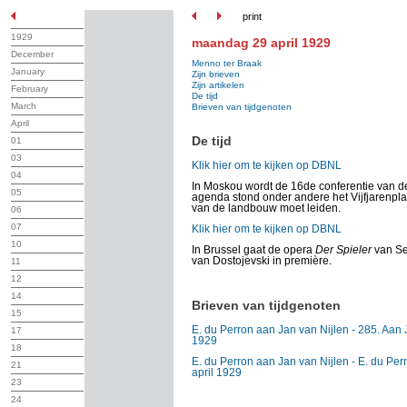
print
1929
maandag 29 april 1929
December
Menno ter Braak
January
Zijn brieven
Zijn artikelen
February
De tijd
March
Brieven van tijdgenoten
April
De tijd
01
03
Klik hier om te kijken op DBNL
04
In Moskou wordt de 16de conferentie van d
05
agenda stond onder andere het Vijfjarenplan 
van de landbouw moet leiden.
06
07
Klik hier om te kijken op DBNL
10
In Brussel gaat de opera
Der Spieler
van Se
van Dostojevski in première.
11
12
14
Brieven van tijdgenoten
15
E. du Perron aan Jan van Nijlen - 285. Aan J.
17
1929
18
E. du Perron aan Jan van Nijlen - E. du Perr
21
april 1929
23
24