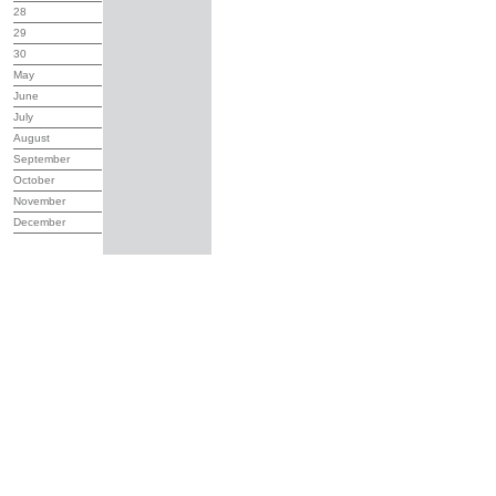
28
29
30
May
June
July
August
September
October
November
December