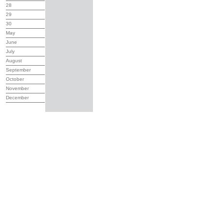
28
29
30
May
June
July
August
September
October
November
December