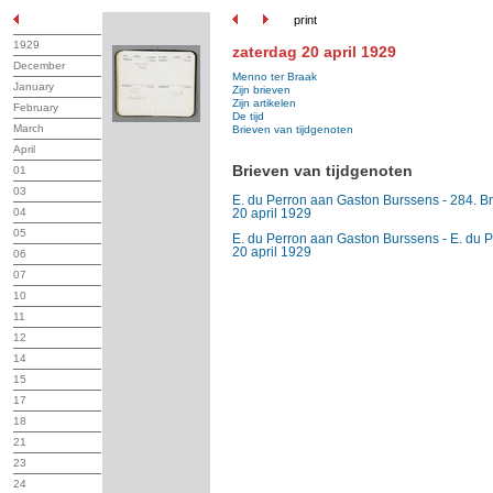
print
1929
zaterdag 20 april 1929
December
Menno ter Braak
January
Zijn brieven
Zijn artikelen
February
De tijd
March
Brieven van tijdgenoten
April
Brieven van tijdgenoten
01
03
E. du Perron aan Gaston Burssens - 284. Br
04
20 april 1929
05
E. du Perron aan Gaston Burssens - E. du P
20 april 1929
06
07
10
11
12
14
15
17
18
21
23
24